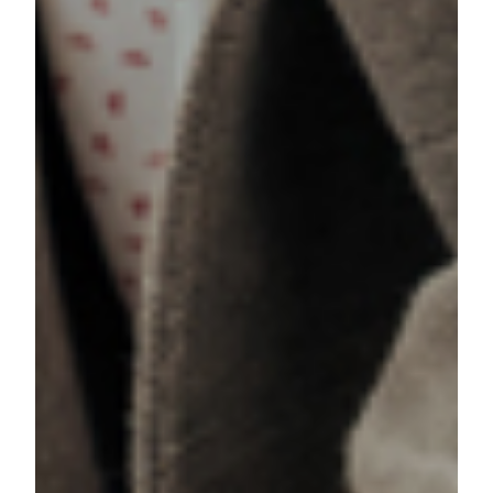
Avec plus de 25 ans d'expérience dans les
domaines des loisirs, des voyages et du tourisme,
David est le directeur général d'Emotions DMC.
Son expertise couvre les voyages de motivation, la
gestion hôtelière, l'organisation de circuits
touristiques et la gestion des ventes. David
combine une connaissance approfondie du secteur
et une vision forte du développement commercial
pour obtenir des résultats significatifs. Réputé pour
son œil méticuleux et son perfectionnisme naturel,
il veille à ce que rien ne soit jamais négligé.