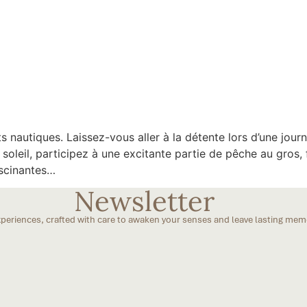
R MAURITIUS
MORE DESTINATIONS
BOOKING PLATFORM
CAREERS
CONTACT
s nautiques. Laissez-vous aller à la détente lors d’une jour
soleil, participez à une excitante partie de pêche au gros, 
scinantes…
Newsletter
periences, crafted with care to awaken your senses and leave lasting mem